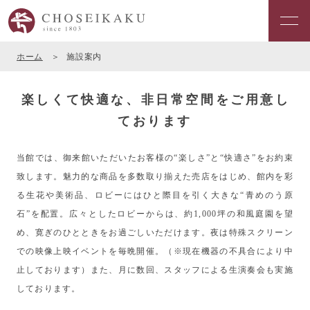
ホーム
施設案内
楽しくて快適な、非日常空間をご用意し
ております
当館では、御来館いただいたお客様の“楽しさ”と“快適さ”をお約束
致します。
魅力的な商品を多数取り揃えた売店をはじめ、館内を彩
る生花や美術品、
ロビーにはひと際目を引く大きな“青めのう原
石”を配置。
広々としたロビーからは、約1,000坪の和風庭園を望
め、寛ぎのひとときをお過ごしいただけます。
夜は特殊スクリーン
での映像上映イベントを毎晩開催。（※現在機器の不具合により中
止しております）
また、月に数回、スタッフによる生演奏会も実施
しております。