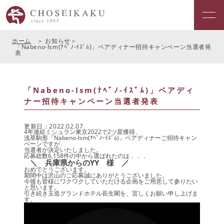
ホーム
お知らせ
「Nabeno-Ism(ﾅﾍﾞﾉ-ｲｽﾞﾑ)」ペアディナー招待キャンペーン当選者発
表
「Nabeno-Ism(ﾅﾍﾞﾉ-ｲｽﾞﾑ)」ペアディ
ナー招待キャンペーン当選者発表
更新日：2022.02.07
4年連続ミシュラン東京2022で2ツ星獲得、
浅草駒形「Nabeno-Ism(ﾅﾍﾞﾉｰｲｽﾞﾑ)」ペアディナーご招待キャン
ペーンですが、
当選者が決定いたしました。
応募総数6,158件の中から選ばれたのは．．．
＼ 兵庫県からのYY 様 ／
おめでとうございます。
期間中は沢山のご応募誠にありがとうございました。
今後も皆様にワクワクしていただける企画をご用意して参りたい
と思います。
引き続き玉造グランドホテル長生閣を、宜しくお願い申し上げま
す。