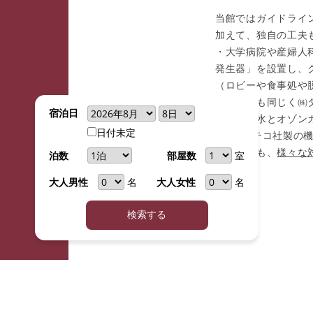
当館ではガイドライ
加えて、独自の工夫
・大学病院や産婦人
発生器」を設置し、
（ロビーや食事処や
・厨房にも同じく㈱
宿泊日
（オゾン水とオゾン
Copyright © Choseikaku. All rights reserved.
日付未定
※タムラテコ社製の
その他にも、
様々な
泊数
部屋数
室
大人男性
大人女性
名
名
検索する