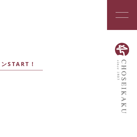
ンSTART！