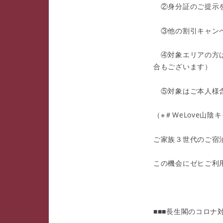
②身分証のご提示を
③他の割引キャンペ
④対象エリアの方は
合もございます）
⑤対象はご本人様含
（※＃WeLove山
ご家族３世代のご宿
この機会にゼヒご利
■■■長生閣のコロナ対