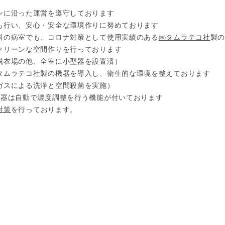
ンに沿った運営を遵守しております
も行い、安心・安全な環境作りに努めております
科の病室でも、コロナ対策として使用実績のある
㈱タムラテコ社
製
クリーンな空間作りを行っております
脱衣場の他、全室に小型器を設置済）
タムラテコ社製の機器を導入し、衛生的な環境を整えております
ガスによる洗浄と空間殺菌を実施）
機器は自動で濃度調整を行う機能が付いております
対策
を行っております。
Page Top