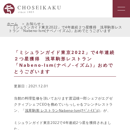
ホーム
お知らせ
「ミシュランガイド東京2022」で4年連続２つ星獲得 浅草駒形レス
トラン「Nabeno-Ism(ナベノ-イズム)」おめでとうございます
「ミシュランガイド東京2022」で4年連続
２つ星獲得 浅草駒形レストラン
「Nabeno-Ism(ナベノ-イズム)」おめで
とうございます
更新日：2021.12.01
当館の料理監修を頂いております渡辺雄一郎シェフがエグゼ
クティブシェフCEOを務めていらっしゃるフレンチレストラ
ン、「
浅草駒形 レストランNabeno-Ism(ﾅﾍﾞﾉ-ｲｽﾞﾑ)
」が、
ミシュランガイド東京2022で4年連続2つ星を獲得されまし
た。