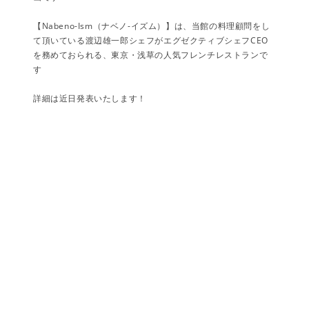
【Nabeno-Ism（ナベノ-イズム）】は、当館の料理顧問をし
て頂いている渡辺雄一郎シェフがエグゼクティブシェフCEO
を務めておられる、東京・浅草の人気フレンチレストランで
す
詳細は近日発表いたします！