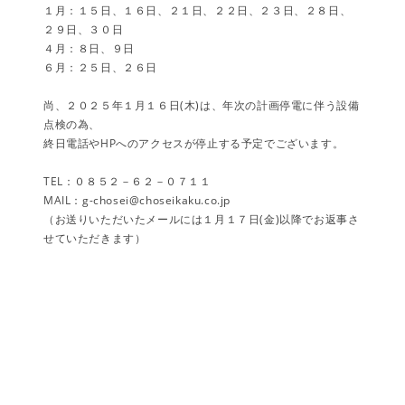
１月：１５日、１６日、２１日、２２日、２３日、２８日、
２９日、３０日
４月：８日、９日
６月：２５日、２６日
尚、２０２５年１月１６日(木)は、年次の計画停電に伴う設備
点検の為、
終日電話やHPへのアクセスが停止する予定でございます。
TEL：０８５２－６２－０７１１
MAIL：g-chosei@choseikaku.co.jp
（お送りいただいたメールには１月１７日(金)以降でお返事さ
せていただきます）